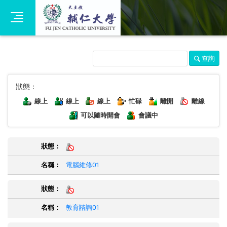
查詢
狀態：
線上
線上
線上
忙碌
離開
離線
可以隨時開會
會議中
電腦維修01
教育諮詢01